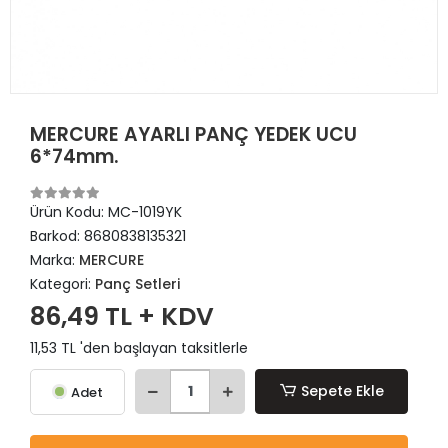
MERCURE AYARLI PANÇ YEDEK UCU
6*74mm.
Ürün Kodu:
MC-1019YK
Barkod:
8680838135321
Marka:
MERCURE
Kategori:
Panç Setleri
86,49 TL + KDV
11,53 TL 'den başlayan taksitlerle
Sepete Ekle
Adet