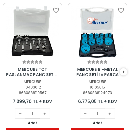
Sepete Ekle
Sepete Ekle
MERCURE TCT
MERCURE Bİ-METAL
PASLANMAZ PANÇ SET 12
PANÇ SETİ 15 PARÇA
PARÇA
MERCURE
MERCURE
10403012
10105015
8680838119567
8680838124073
7.399,70 TL + KDV
6.775,05 TL + KDV
Adet
Adet