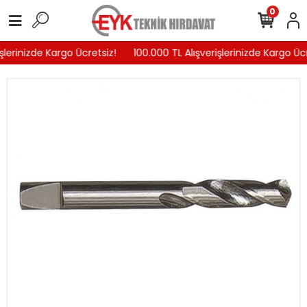
0
şlerinizde Kargo Ücretsiz!
100.000 TL Alışverişlerinizde Kargo Ücr