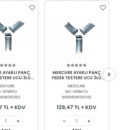
epete Ekle
Sepete Ekle
 AYARLI PANÇ
MERCURE AYARLI PANÇ
MERC
STERE UCU 3LÜ
YEDEK TESTERE UCU 3LÜ
 45*127mm.
TAKIM 19*102mm.
ERCURE
MERCURE
-1019BYU
MC-1019KCU
0838135352
8680838135345
7 TL + KDV
129,47 TL + KDV
1