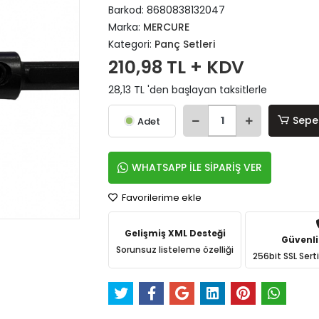
Barkod:
8680838132047
Marka:
MERCURE
Kategori:
Panç Setleri
210,98 TL + KDV
28,13 TL 'den başlayan taksitlerle
Sepe
Adet
WHATSAPP İLE SİPARİŞ VER
Favorilerime ekle
Gelişmiş XML Desteği
Güvenli
Sorunsuz listeleme özelliği
256bit SSL Sert