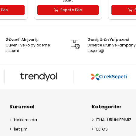
Adet
 Ekle
Sepete Ekle
Güvenli Alışveriş
Geniş Ürün Yelpazesi
Güvenli ve kolay ödeme
Binlerce ürün ve kampan
sistemi
seçeneği
Kurumsal
Kategoriler
Hakkımızda
İTHAL ÜRÜNLERİMİZ
İletişim
ELTOS