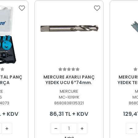
 Ekle
Sepete Ekle
S
ETAL PANÇ
MERCURE AYARLI PANÇ
MERCURE
ARÇA
YEDEK UCU 6*74mm.
YEDEK TE
TAKIM
RE
MERCURE
M
5
MC-1019YK
MC
4073
8680838135321
868
L + KDV
86,31 TL + KDV
129,4