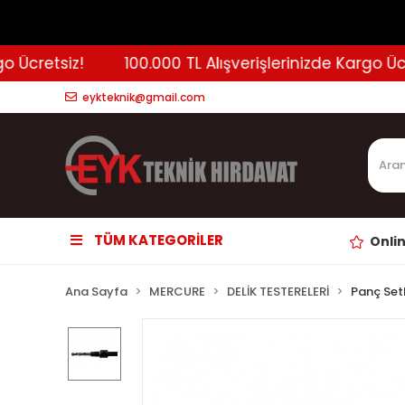
Ücretsiz!
100.000 TL Alışverişlerinizde Kargo Ücrets
eykteknik@gmail.com
TÜM KATEGORİLER
Onli
Ana Sayfa
MERCURE
DELİK TESTERELERİ
Panç Setl