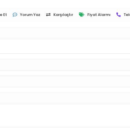
e Et
Yorum Yaz
Karşılaştır
Fiyat Alarmı
Tel