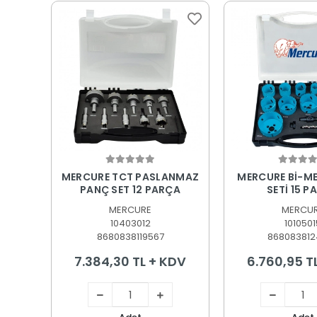
Sepete Ekle
Sepete
MERCURE TCT PASLANMAZ
MERCURE Bİ-M
PANÇ SET 12 PARÇA
SETİ 15 P
MERCURE
MERCU
10403012
1010501
8680838119567
868083812
7.384,30 TL + KDV
6.760,95 T