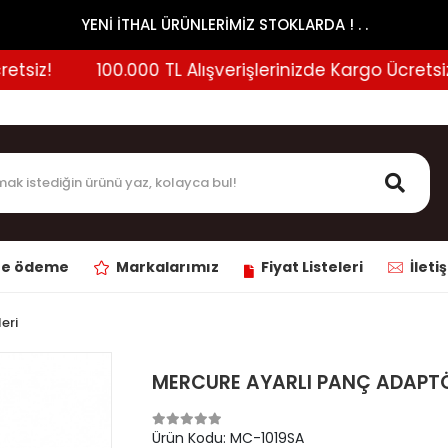
YENİ İTHAL ÜRÜNLERİMİZ STOKLARDA ! . .
iz!
100.000 TL Alışverişlerinizde Kargo Ücretsiz!
ne ödeme
Markalarımız
Fiyat Listeleri
İleti
eri
MERCURE AYARLI PANÇ ADAPTÖ
Ürün Kodu:
MC-1019SA