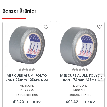
Benzer Ürünler
Sepete Ekle
Sepete Ekle
MERCURE ALUM. FOLYO
MERCURE ALUM. FOLYO
BANT 96mm.*25Mt. DÜZ
BANT 72mm.*25Mt.
TAKVİYELİ
MERCURE
MERCURE
14599225
14607225
8680838114166
8680838114180
413,23 TL + KDV
403,62 TL + KDV