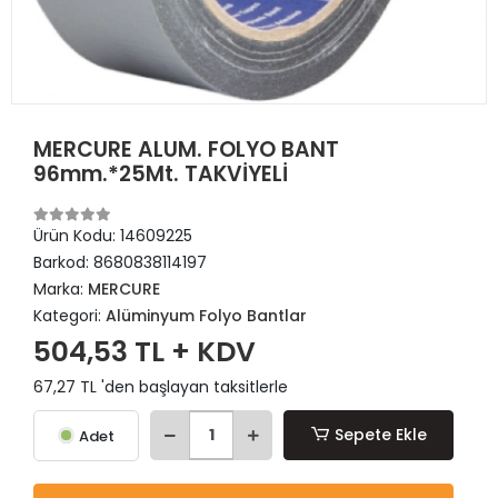
MERCURE ALUM. FOLYO BANT
96mm.*25Mt. TAKVİYELİ
Ürün Kodu:
14609225
Barkod:
8680838114197
Marka:
MERCURE
Kategori:
Alüminyum Folyo Bantlar
504,53 TL + KDV
67,27 TL 'den başlayan taksitlerle
Sepete Ekle
Adet