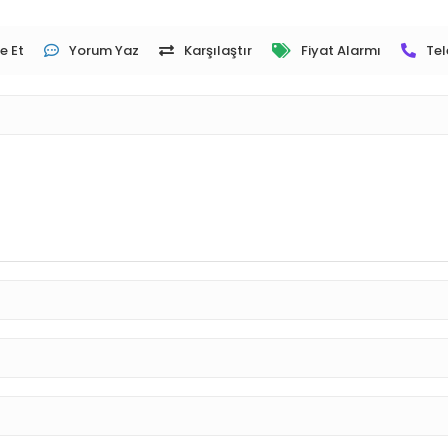
e Et
Yorum Yaz
Karşılaştır
Fiyat Alarmı
Tel