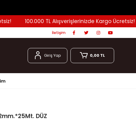
!
100.000 TL Alışverişlerinizde Kargo Ücretsiz!
İletişim
Giriş Yap
0,00 TL
şim
2mm.*25Mt. DÜZ