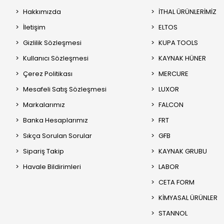
Hakkımızda
İTHAL ÜRÜNLERİMİZ
İletişim
ELTOS
Gizlilik Sözleşmesi
KUPA TOOLS
Kullanıcı Sözleşmesi
KAYNAK HÜNER
Çerez Politikası
MERCURE
Mesafeli Satış Sözleşmesi
LUXOR
Markalarımız
FALCON
Banka Hesaplarımız
FRT
Sıkça Sorulan Sorular
GFB
Sipariş Takip
KAYNAK GRUBU
Havale Bildirimleri
LABOR
CETA FORM
KİMYASAL ÜRÜNLER
STANNOL