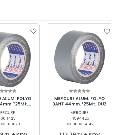
epete Ekle
Sepete Ekle
 ALUM. FOLYO
MERCURE ALUM. FOLYO
44mm.*25Mt.
BANT 44mm.*25Mt. DÜZ
AKVİYELİ
ERCURE
MERCURE
4604425
14594425
0838114173
8680838114142
8 TL + KDV
177,79 TL + KDV