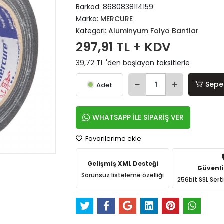
Barkod:
8680838114159
Marka:
MERCURE
Kategori:
Alüminyum Folyo Bantlar
297,91 TL + KDV
39,72 TL 'den başlayan taksitlerle
Sepe
Adet
WHATSAPP İLE SİPARİŞ VER
Favorilerime ekle
Gelişmiş XML Desteği
Güvenli
Sorunsuz listeleme özelliği
256bit SSL Sert