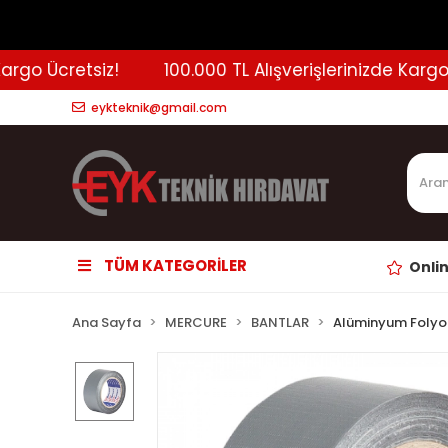
go Ücretsiz!
100.000 TL Alışverişlerinizde Kargo Ücr
eykteknik@gmail.com
TÜM KATEGORİLER
Onli
Ana Sayfa
MERCURE
BANTLAR
Alüminyum Folyo