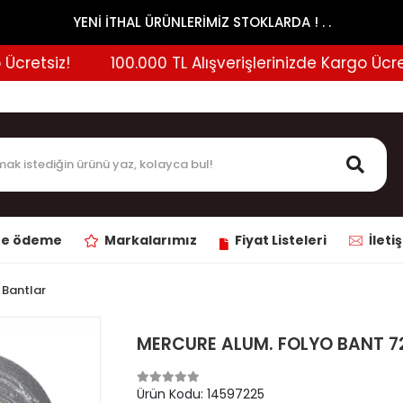
YENİ İTHAL ÜRÜNLERİMİZ STOKLARDA ! . .
etsiz!
100.000 TL Alışverişlerinizde Kargo Ücretsiz
ne ödeme
Markalarımız
Fiyat Listeleri
İleti
 Bantlar
MERCURE ALUM. FOLYO BANT 7
Ürün Kodu:
14597225