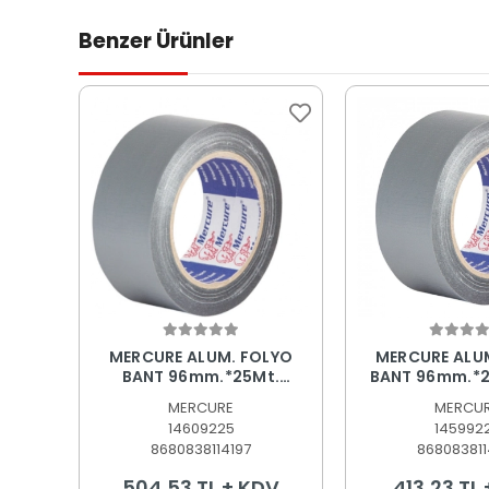
Benzer Ürünler
Sepete Ekle
Sepete
MERCURE ALUM. FOLYO
MERCURE ALU
BANT 96mm.*25Mt.
BANT 96mm.*2
TAKVİYELİ
MERCURE
MERCU
14609225
145992
8680838114197
868083811
504,53 TL + KDV
413,23 TL