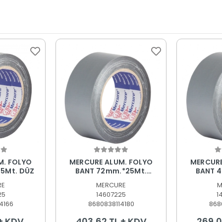
 Ekle
Sepete Ekle
S
M. FOLYO
MERCURE ALUM. FOLYO
MERCURE
5Mt. DÜZ
BANT 72mm.*25Mt.
BANT 
TAKVİYELİ
T
RE
MERCURE
M
25
14607225
1
4166
8680838114180
868
 + KDV
403,62 TL + KDV
269,0