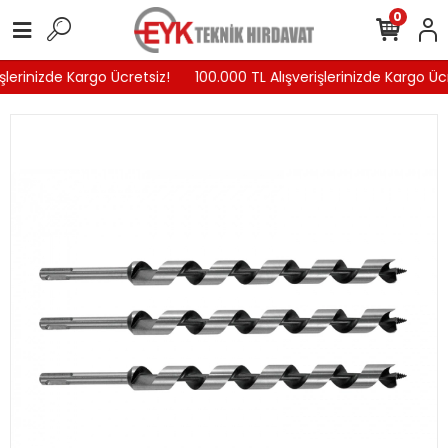
0
şlerinizde Kargo Ücretsiz!
100.000 TL Alışverişlerinizde Kargo Ücr