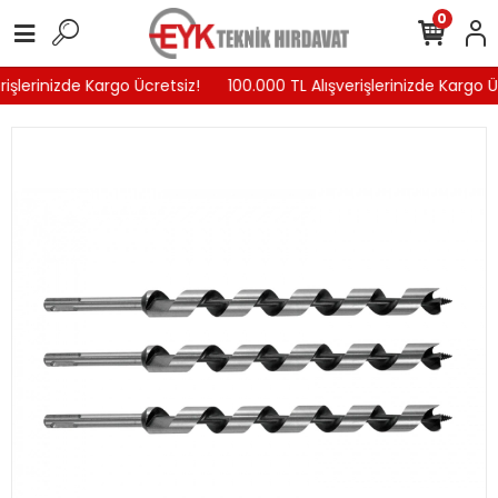
0
işlerinizde Kargo Ücretsiz!
100.000 TL Alışverişlerinizde Kargo Üc