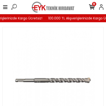
0
işlerinizde Kargo Ücretsiz!
100.000 TL Alışverişlerinizde Kargo Üc