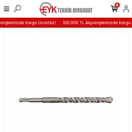
0
erişlerinizde Kargo Ücretsiz!
100.000 TL Alışverişlerinizde Kargo 