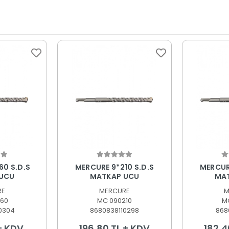
 Ekle
Sepete Ekle
S
60 S.D.S
MERCURE 9*210 S.D.S
MERCURE
UCU
MATKAP UCU
MA
RE
MERCURE
M
60
MC 090210
M
0304
8680838110298
868
 + KDV
196,80 TL + KDV
182,4