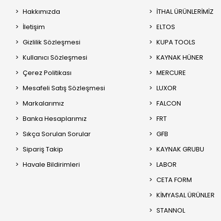
Hakkımızda
İTHAL ÜRÜNLERİMİZ
İletişim
ELTOS
Gizlilik Sözleşmesi
KUPA TOOLS
Kullanıcı Sözleşmesi
KAYNAK HÜNER
Çerez Politikası
MERCURE
Mesafeli Satış Sözleşmesi
LUXOR
Markalarımız
FALCON
Banka Hesaplarımız
FRT
Sıkça Sorulan Sorular
GFB
Sipariş Takip
KAYNAK GRUBU
Havale Bildirimleri
LABOR
CETA FORM
KİMYASAL ÜRÜNLER
STANNOL