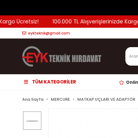
rgo Ücretsiz!
100.000 TL Alışverişlerinizde Kargo Ü
eykteknik@gmail.com
TÜM KATEGORİLER
Onli
Ana Sayfa
MERCURE
MATKAP UÇLARI VE ADAPTÖR