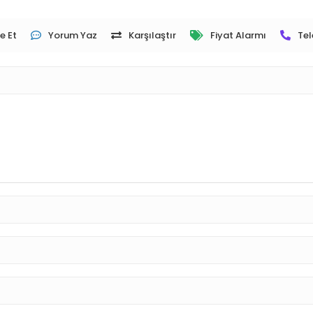
e Et
Yorum Yaz
Karşılaştır
Fiyat Alarmı
Tel