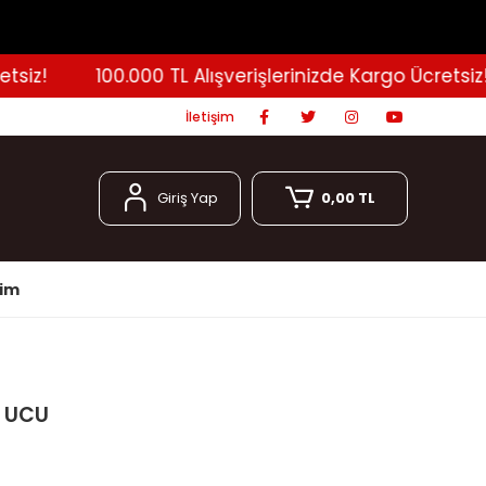
z!
100.000 TL Alışverişlerinizde Kargo Ücretsiz!
İletişim
Giriş Yap
0,00 TL
şim
P UCU