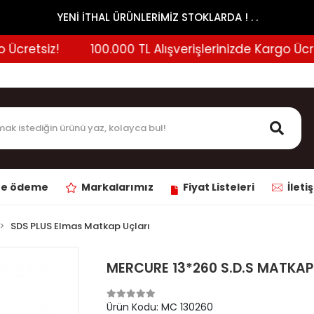
YENİ İTHAL ÜRÜNLERİMİZ STOKLARDA ! . .
cretsiz!
100.000 TL Alışverişlerinizde Kargo Ücretsi
ne ödeme
Markalarımız
Fiyat Listeleri
İleti
SDS PLUS Elmas Matkap Uçları
MERCURE 13*260 S.D.S MATKA
Ürün Kodu:
MC 130260