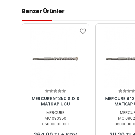
Benzer Ürünler
Sepete Ekle
Sepete
MERCURE 9*350 S.D.S
MERCURE 9*2
MATKAP UCU
MATKAP 
MERCURE
MERCU
MC 090350
MC 0902
8680838110311
868083811
264,00 TL + KDV
211,20 TL