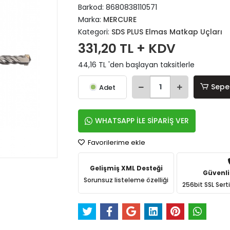
Barkod:
8680838110571
Marka:
MERCURE
Kategori:
SDS PLUS Elmas Matkap Uçları
331,20 TL + KDV
44,16 TL 'den başlayan taksitlerle
Sepe
Adet
WHATSAPP İLE SİPARİŞ VER
Favorilerime ekle
Gelişmiş XML Desteği
Güvenli
Sorunsuz listeleme özelliği
256bit SSL Sert