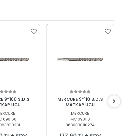
epete Ekle
Sepete Ekle
 9*160 S.D.S
MERCURE 9*110 S.D.S
ME
TKAP UCU
MATKAP UCU
ERCURE
MERCURE
C 090160
MC 090110
0838110281
8680838110274
0 TL + KDV
177,60 TL + KDV
3