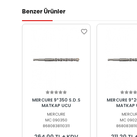
Benzer Ürünler
Sepete Ekle
Sepete
MERCURE 9*350 S.D.S
MERCURE 9*2
MATKAP UCU
MATKAP 
MERCURE
MERCU
MC 090350
MC 0902
8680838110311
868083811
264,00 TL + KDV
211,20 TL