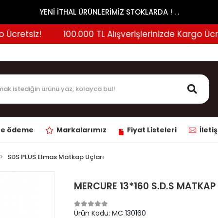
YENİ İTHAL ÜRÜNLERİMİZ STOKLARDA ! . .
Ücretsiz!
100.000 TL Alışverişlerinizde Kargo Ücrets
ne ödeme
Markalarımız
Fiyat Listeleri
İleti
SDS PLUS Elmas Matkap Uçları
MERCURE 13*160 S.D.S MATKAP
Ürün Kodu:
MC 130160