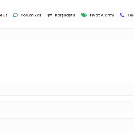
e Et
Yorum Yaz
Karşılaştır
Fiyat Alarmı
Tel