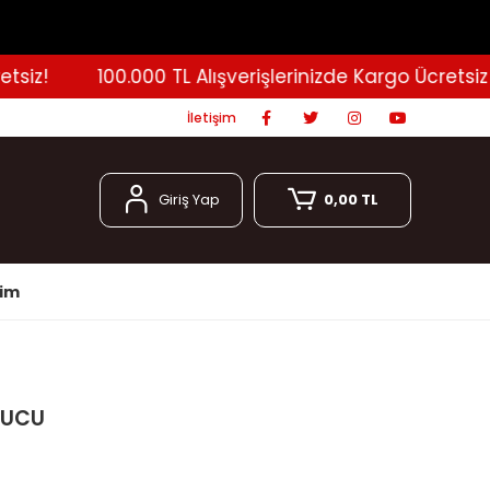
iz!
100.000 TL Alışverişlerinizde Kargo Ücretsiz!
İletişim
Giriş Yap
0,00 TL
şim
 UCU