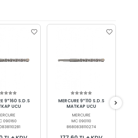
epete Ekle
Sepete Ekle
 9*160 S.D.S
MERCURE 9*110 S.D.S
ME
TKAP UCU
MATKAP UCU
ERCURE
MERCURE
C 090160
MC 090110
0838110281
8680838110274
0 TL + KDV
177,60 TL + KDV
3