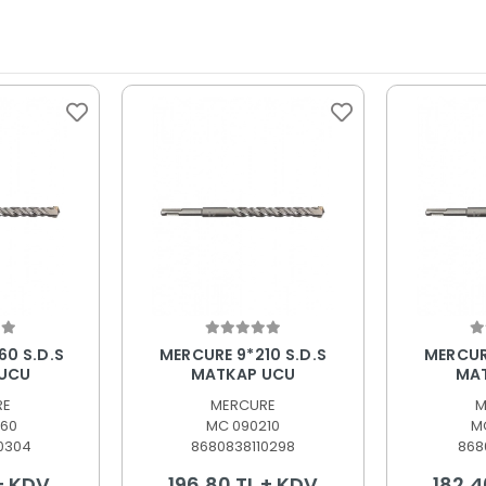
 Ekle
Sepete Ekle
S
60 S.D.S
MERCURE 9*210 S.D.S
MERCURE
UCU
MATKAP UCU
MA
RE
MERCURE
M
60
MC 090210
M
0304
8680838110298
868
 + KDV
196,80 TL + KDV
182,4