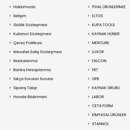
Hakkımızda
İTHAL ÜRÜNLERİMİZ
İletişim
ELTOS
Gizlilik Sözleşmesi
KUPA TOOLS
Kullanıcı Sözleşmesi
KAYNAK HÜNER
Çerez Politikası
MERCURE
Mesafeli Satış Sözleşmesi
LUXOR
Markalarımız
FALCON
Banka Hesaplarımız
FRT
Sıkça Sorulan Sorular
GFB
Sipariş Takip
KAYNAK GRUBU
Havale Bildirimleri
LABOR
CETA FORM
KİMYASAL ÜRÜNLER
STANNOL