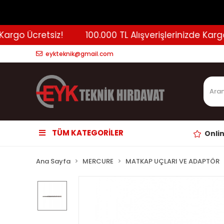
argo Ücretsiz!
100.000 TL Alışverişlerinizde Kargo 
eykteknik@gmail.com
TÜM KATEGORİLER
Onli
Ana Sayfa
MERCURE
MATKAP UÇLARI VE ADAPTÖR