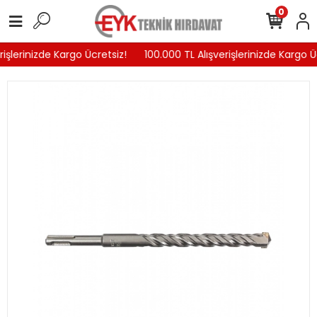
0
işlerinizde Kargo Ücretsiz!
100.000 TL Alışverişlerinizde Kargo Üc