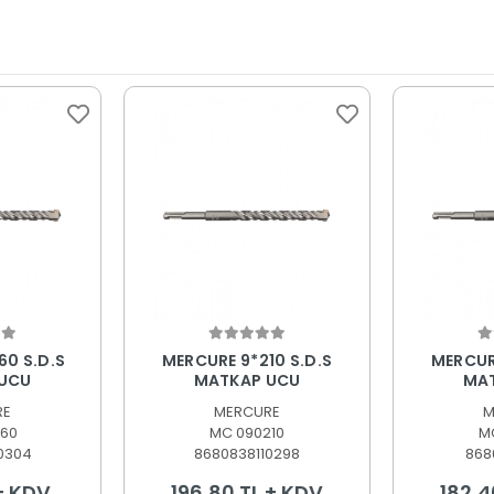
 Ekle
Sepete Ekle
S
60 S.D.S
MERCURE 9*210 S.D.S
MERCURE
UCU
MATKAP UCU
MA
RE
MERCURE
M
60
MC 090210
M
0304
8680838110298
868
 + KDV
196,80 TL + KDV
182,4