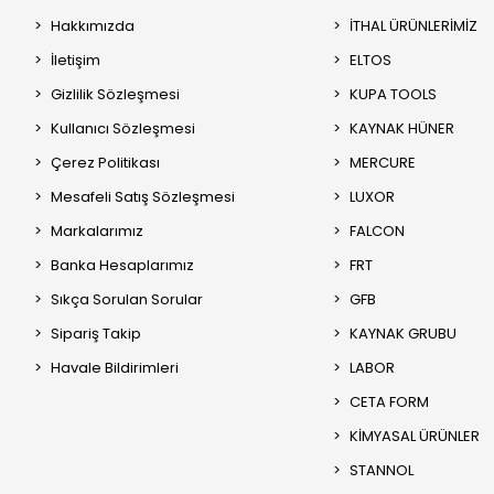
Hakkımızda
İTHAL ÜRÜNLERİMİZ
İletişim
ELTOS
Gizlilik Sözleşmesi
KUPA TOOLS
Kullanıcı Sözleşmesi
KAYNAK HÜNER
Çerez Politikası
MERCURE
Mesafeli Satış Sözleşmesi
LUXOR
Markalarımız
FALCON
Banka Hesaplarımız
FRT
Sıkça Sorulan Sorular
GFB
Sipariş Takip
KAYNAK GRUBU
Havale Bildirimleri
LABOR
CETA FORM
KİMYASAL ÜRÜNLER
STANNOL