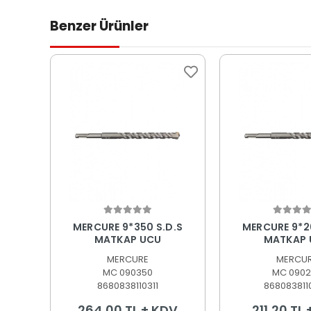
Benzer Ürünler
Sepete Ekle
Sepete
MERCURE 9*350 S.D.S
MERCURE 9*2
MATKAP UCU
MATKAP 
MERCURE
MERCU
MC 090350
MC 0902
8680838110311
868083811
264,00 TL + KDV
211,20 TL