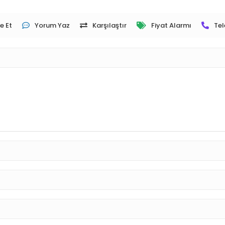
e Et
Yorum Yaz
Karşılaştır
Fiyat Alarmı
Tel