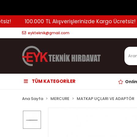
z!
100.000 TL Alışverişlerinizde Kargo Ücretsiz!
eykteknik@gmail.com
TÜM KATEGORİLER
Onli
Ana Sayfa
MERCURE
MATKAP UÇLARI VE ADAPTÖR