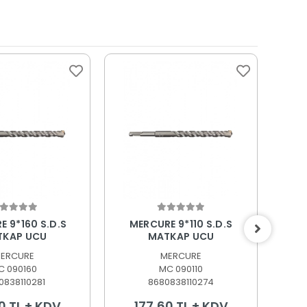
epete Ekle
Sepete Ekle
 9*160 S.D.S
MERCURE 9*110 S.D.S
ME
TKAP UCU
MATKAP UCU
ERCURE
MERCURE
C 090160
MC 090110
0838110281
8680838110274
0 TL + KDV
177,60 TL + KDV
3