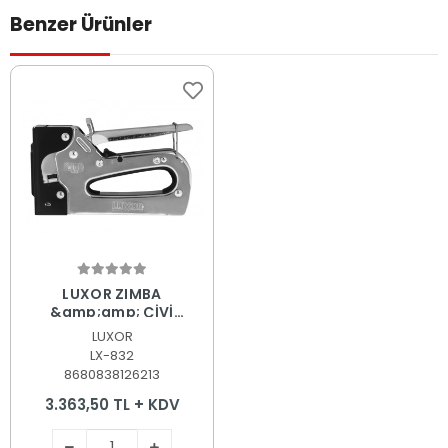
Benzer Ürünler
Sepete Ekle
LUXOR ZIMBA
&amp;amp; ÇİVİ
TABANCASI LX-832
LUXOR
LX-832
8680838126213
3.363,50 TL + KDV