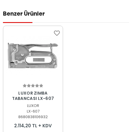
Benzer Ürünler
Sepete Ekle
LUXOR ZIMBA
TABANCASI LX-607
LUXOR
LX-607
8680838106932
2.114,20 TL + KDV