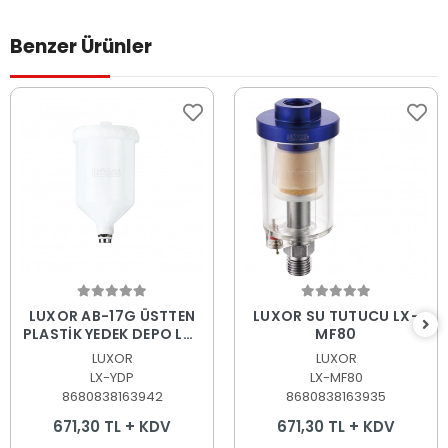
Benzer Ürünler
Sepete Ekle
Sepete Ekle
LUXOR AB-17G ÜSTTEN
LUXOR SU TUTUCU LX-
PLASTİK YEDEK DEPO LX-
MF80
YDP 600ML
LUXOR
LUXOR
LX-YDP
LX-MF80
8680838163942
8680838163935
671,30 TL + KDV
671,30 TL + KDV