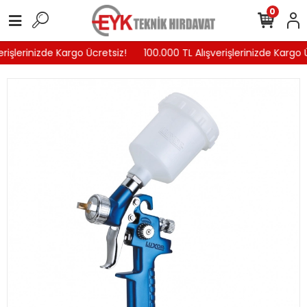
0
rişlerinizde Kargo Ücretsiz!
100.000 TL Alışverişlerinizde Kargo Ü