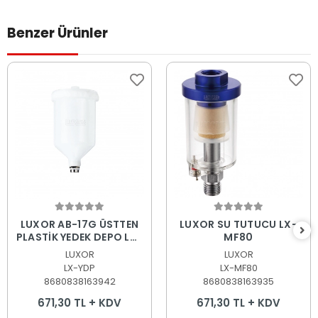
Benzer Ürünler
Sepete Ekle
Sepete Ekle
LUXOR AB-17G ÜSTTEN
LUXOR SU TUTUCU LX-
PLASTİK YEDEK DEPO LX-
MF80
YDP 600ML
LUXOR
LUXOR
LX-YDP
LX-MF80
8680838163942
8680838163935
671,30 TL + KDV
671,30 TL + KDV