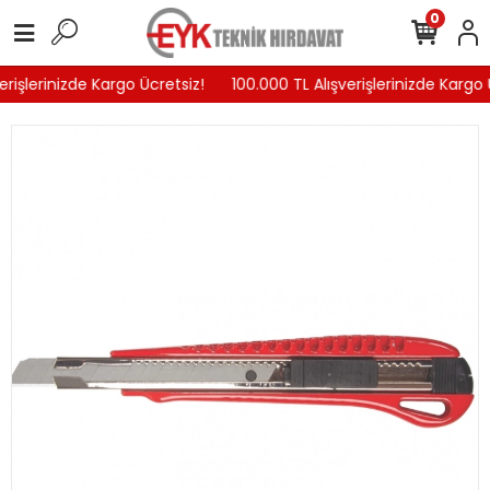
0
rişlerinizde Kargo Ücretsiz!
100.000 TL Alışverişlerinizde Kargo Ü