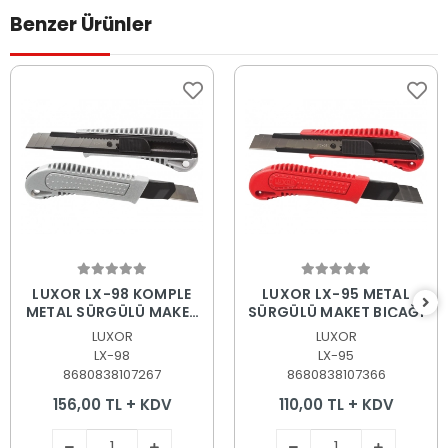
Benzer Ürünler
Sepete Ekle
Sepete Ekle
LUXOR LX-98 KOMPLE
LUXOR LX-95 METAL
METAL SÜRGÜLÜ MAKET
SÜRGÜLÜ MAKET BIÇAĞI
BIÇAĞI
LUXOR
LUXOR
LX-98
LX-95
8680838107267
8680838107366
156,00 TL + KDV
110,00 TL + KDV