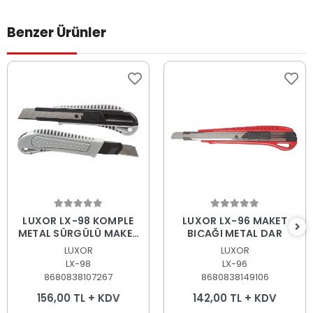
Benzer Ürünler
Sepete Ekle
Sepete Ekle
LUXOR LX-98 KOMPLE
LUXOR LX-96 MAKET
METAL SÜRGÜLÜ MAKET
BIÇAĞI METAL DAR
BIÇAĞI
LUXOR
LUXOR
LX-98
LX-96
8680838107267
8680838149106
156,00 TL + KDV
142,00 TL + KDV