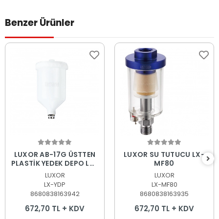
Benzer Ürünler
Sepete Ekle
Sepete Ekle
LUXOR AB-17G ÜSTTEN
LUXOR SU TUTUCU LX-
PLASTİK YEDEK DEPO LX-
MF80
YDP 600ML
LUXOR
LUXOR
LX-YDP
LX-MF80
8680838163942
8680838163935
672,70 TL + KDV
672,70 TL + KDV