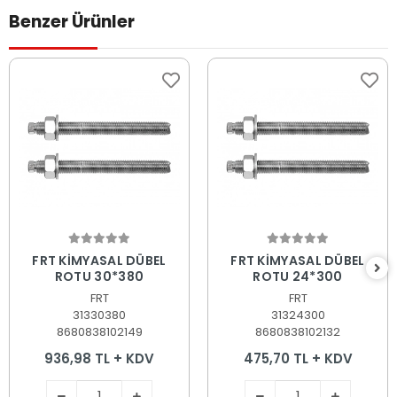
Benzer Ürünler
Sepete Ekle
Sepete Ekle
FRT KİMYASAL DÜBEL
FRT KİMYASAL DÜBEL
ROTU 30*380
ROTU 24*300
FRT
FRT
31330380
31324300
8680838102149
8680838102132
936,98 TL + KDV
475,70 TL + KDV