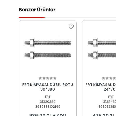
Benzer Ürünler
Sepete Ekle
Sepete
FRT KİMYASAL DÜBEL ROTU
FRT KİMYASAL 
30*380
24*30
FRT
FRT
31330380
313243
8680838102149
868083810
936,00 TL + KDV
475,20 TL