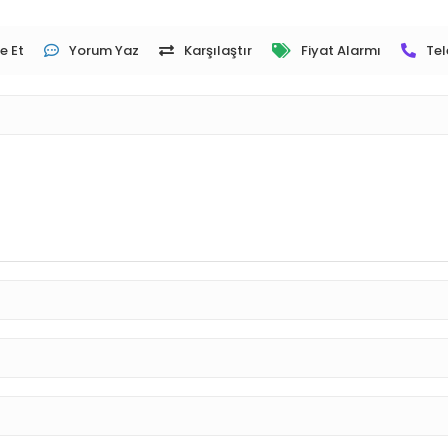
e Et
Yorum Yaz
Karşılaştır
Fiyat Alarmı
Tel