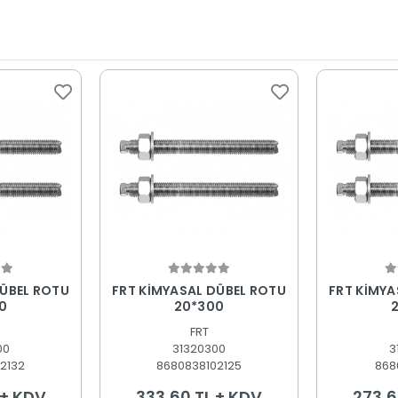
 Ekle
Sepete Ekle
S
DÜBEL ROTU
FRT KİMYASAL DÜBEL ROTU
FRT KİMYA
0
20*300
FRT
00
31320300
3
2132
8680838102125
868
 + KDV
333,60 TL + KDV
273,6