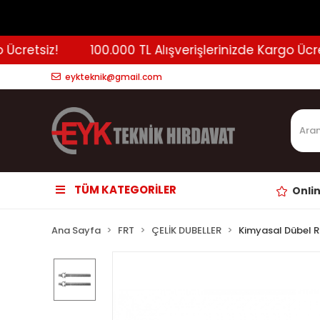
cretsiz!
100.000 TL Alışverişlerinizde Kargo Ücrets
eykteknik@gmail.com
TÜM KATEGORİLER
Onli
Ana Sayfa
FRT
ÇELİK DUBELLER
Kimyasal Dübel R