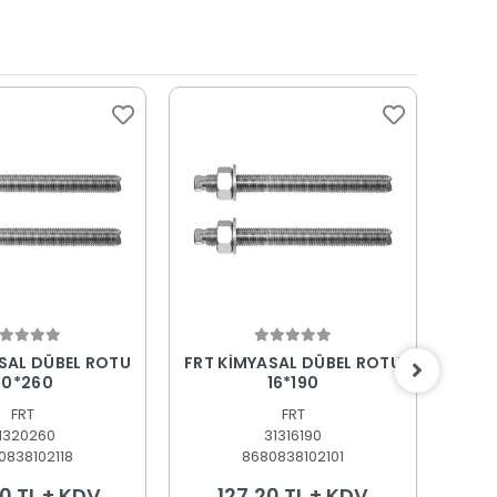
epete Ekle
Sepete Ekle
SAL DÜBEL ROTU
FRT KİMYASAL DÜBEL ROTU
FRT 
20*260
16*190
FRT
FRT
1320260
31316190
0838102118
8680838102101
0 TL + KDV
127,20 TL + KDV