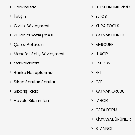
Hakkımızda
İTHAL ÜRÜNLERİMİZ
İletişim
ELTOS
Gizlilik Sözleşmesi
KUPA TOOLS
Kullanıcı Sözleşmesi
KAYNAK HÜNER
Çerez Politikası
MERCURE
Mesafeli Satış Sözleşmesi
LUXOR
Markalarımız
FALCON
Banka Hesaplarımız
FRT
Sıkça Sorulan Sorular
GFB
Sipariş Takip
KAYNAK GRUBU
Havale Bildirimleri
LABOR
CETA FORM
KİMYASAL ÜRÜNLER
STANNOL