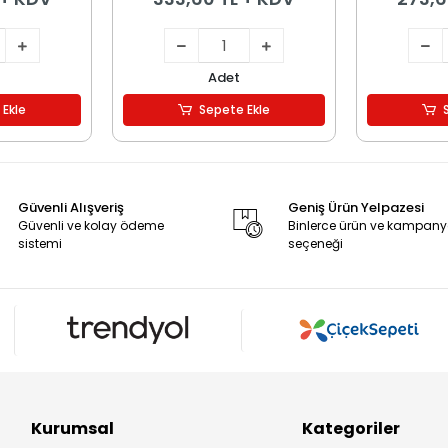
Adet
 Ekle
Sepete Ekle
Güvenli Alışveriş
Geniş Ürün Yelpazesi
Güvenli ve kolay ödeme
Binlerce ürün ve kampan
sistemi
seçeneği
Kurumsal
Kategoriler