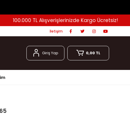
100.000 TL Alışverişlerinizde Kargo Ücretsiz!
İletişim
Giriş Yap
0,00 TL
şim
165