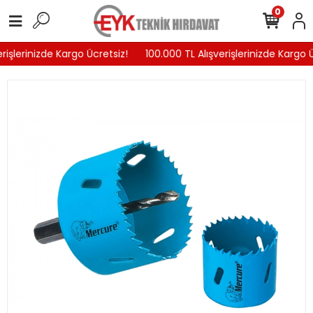
0
rişlerinizde Kargo Ücretsiz!
100.000 TL Alışverişlerinizde Kargo Ü