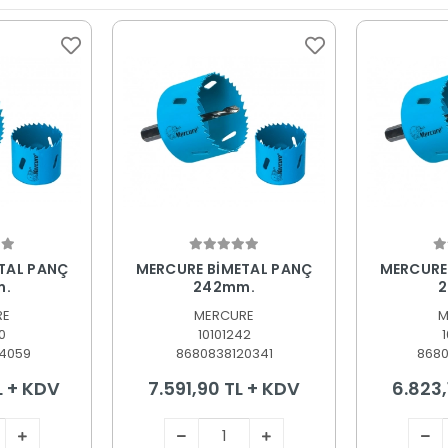
 Ekle
Sepete Ekle
S
TAL PANÇ
MERCURE BİMETAL PANÇ
MERCURE
m.
242mm.
2
RE
MERCURE
M
0
10101242
4059
8680838120341
868
L + KDV
7.591,90 TL + KDV
6.823,