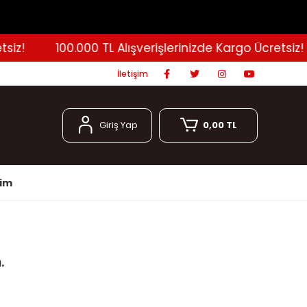
z!
100.000 TL Alışverişlerinizde Kargo Ücretsiz!
İletişim
Giriş Yap
0,00 TL
şim
.