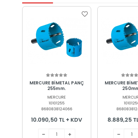
Sepete Ekle
Sepete
MERCURE BİMETAL PANÇ
MERCURE BİME
255mm.
250m
MERCURE
MERCU
10101255
1010125
8680838124066
868083812
10.090,50 TL + KDV
8.889,25 T