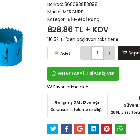
Barkod:
8680838118898
Marka:
MERCURE
Kategori:
Bi-Metal Panç
828,86 TL + KDV
110,52 TL 'den başlayan taksitlerle
Sepe
Adet
WHATSAPP İLE SİPARİŞ VER
Favorilerime ekle
Gelişmiş XML Desteği
Güvenli
Sorunsuz listeleme özelliği
256bit SSL Sert