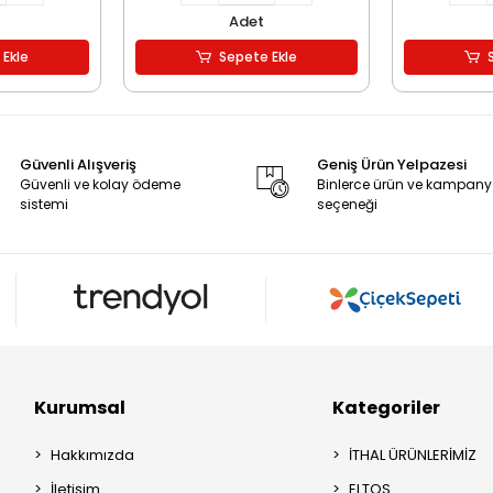
Adet
 Ekle
Sepete Ekle
Güvenli Alışveriş
Geniş Ürün Yelpazesi
Güvenli ve kolay ödeme
Binlerce ürün ve kampan
sistemi
seçeneği
Kurumsal
Kategoriler
Hakkımızda
İTHAL ÜRÜNLERİMİZ
İletişim
ELTOS