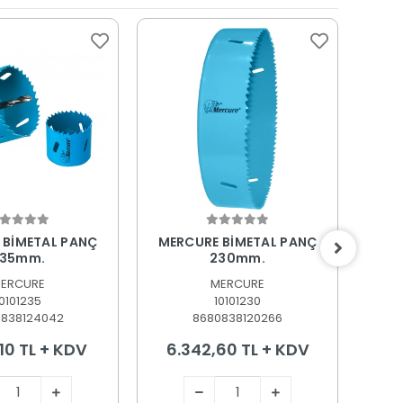
epete Ekle
Sepete Ekle
 BİMETAL PANÇ
MERCURE BİMETAL PANÇ
MER
35mm.
230mm.
ERCURE
MERCURE
10101235
10101230
0838124042
8680838120266
10 TL + KDV
6.342,60 TL + KDV
5