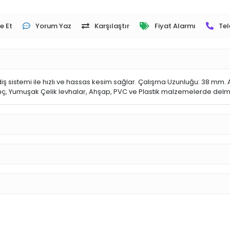
e Et
Yorum Yaz
Karşılaştır
Fiyat Alarmı
Tel
iş sistemi ile hızlı ve hassas kesim sağlar. Çalışma Uzunluğu: 38 mm. 
inç, Yumuşak Çelik levhalar, Ahşap, PVC ve Plastik malzemelerde delme