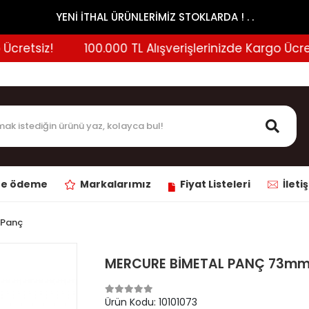
YENİ İTHAL ÜRÜNLERİMİZ STOKLARDA ! . .
retsiz!
100.000 TL Alışverişlerinizde Kargo Ücretsi
ne ödeme
Markalarımız
Fiyat Listeleri
İleti
 Panç
MERCURE BİMETAL PANÇ 73mm
Ürün Kodu:
10101073