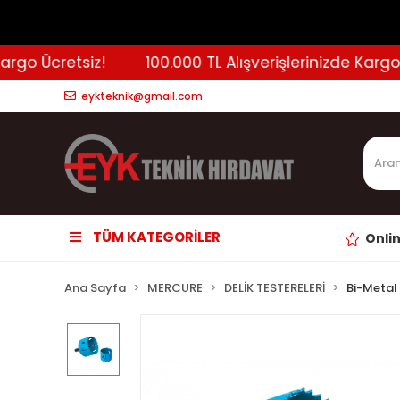
go Ücretsiz!
100.000 TL Alışverişlerinizde Kargo Üc
eykteknik@gmail.com
TÜM KATEGORİLER
Onli
Ana Sayfa
MERCURE
DELİK TESTERELERİ
Bi-Metal