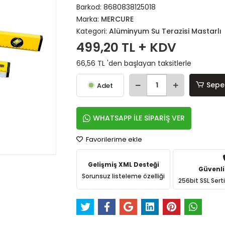
Barkod:
8680838125018
Marka:
MERCURE
Kategori:
Alüminyum Su Terazisi Mastarlı
499,20 TL + KDV
66,56 TL 'den başlayan taksitlerle
Sepe
Adet
WHATSAPP İLE SİPARİŞ VER
Favorilerime ekle
Gelişmiş XML Desteği
Güvenli
Sorunsuz listeleme özelliği
256bit SSL Sert