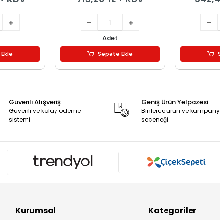
Adet
 Ekle
Sepete Ekle
Güvenli Alışveriş
Geniş Ürün Yelpazesi
Güvenli ve kolay ödeme
Binlerce ürün ve kampan
sistemi
seçeneği
Kurumsal
Kategoriler