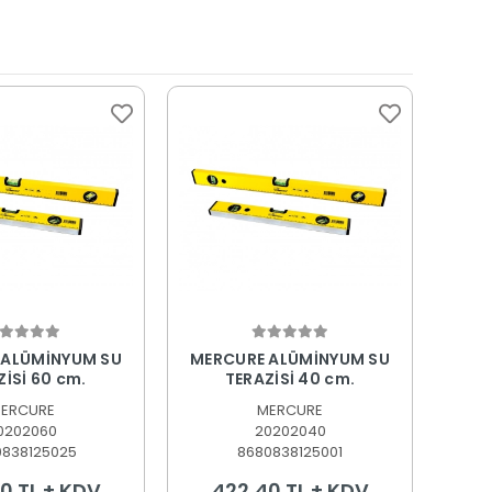
epete Ekle
Sepete Ekle
 ALÜMİNYUM SU
MERCURE ALÜMİNYUM SU
TERAZİSİ 60 cm.
TERAZİSİ 40 cm.
ERCURE
MERCURE
0202060
20202040
0838125025
8680838125001
0 TL + KDV
422,40 TL + KDV