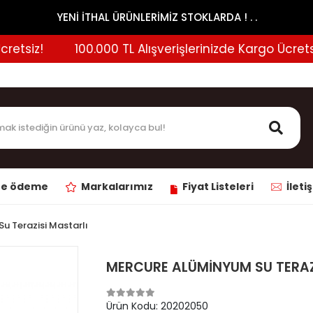
YENİ İTHAL ÜRÜNLERİMİZ STOKLARDA ! . .
tsiz!
100.000 TL Alışverişlerinizde Kargo Ücretsiz!
ne ödeme
Markalarımız
Fiyat Listeleri
İleti
u Terazisi Mastarlı
MERCURE ALÜMİNYUM SU TERAZ
Ürün Kodu:
20202050