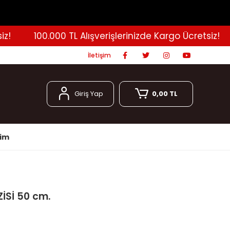
100.000 TL Alışverişlerinizde Kargo Ücretsiz!
İletişim
Giriş Yap
0,00 TL
şim
İSİ 50 cm.