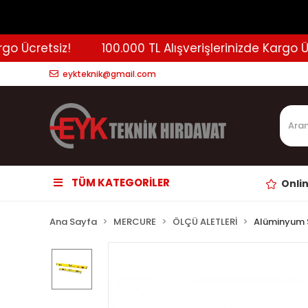
 Ücretsiz!
100.000 TL Alışverişlerinizde Kargo Ücre
eykteknik@gmail.com
TÜM KATEGORİLER
Onli
Ana Sayfa
MERCURE
ÖLÇÜ ALETLERİ
Alüminyum S