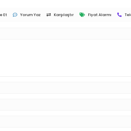
e Et
Yorum Yaz
Karşılaştır
Fiyat Alarmı
Tel