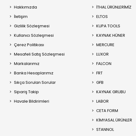
Hakkımızda
İTHAL ÜRÜNLERİMİZ
İletişim
ELTOS
Gizlilik Sözleşmesi
KUPA TOOLS
Kullanıcı Sözleşmesi
KAYNAK HÜNER
Çerez Politikası
MERCURE
Mesafeli Satış Sözleşmesi
LUXOR
Markalarımız
FALCON
Banka Hesaplarımız
FRT
Sıkça Sorulan Sorular
GFB
Sipariş Takip
KAYNAK GRUBU
Havale Bildirimleri
LABOR
CETA FORM
KİMYASAL ÜRÜNLER
STANNOL