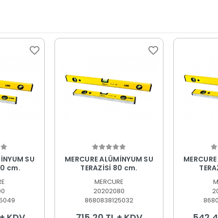
 Ekle
Sepete Ekle
S
İNYUM SU
MERCURE ALÜMİNYUM SU
MERCURE
00 cm.
TERAZİSİ 80 cm.
RE
MERCURE
M
00
20202080
2
5049
8680838125032
868
 + KDV
715,20 TL + KDV
542,4