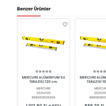
Benzer Ürünler
Sepete Ekle
Sepete
MERCURE ALÜMİNYUM SU
MERCURE ALÜM
TERAZİSİ 120 cm.
TERAZİSİ 1
MERCURE
MERCU
20202120
202021
8680838125056
868083812
1.012,80 TL + KDV
859,20 TL