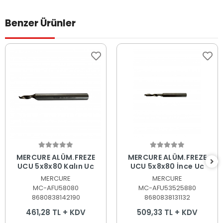
Benzer Ürünler
Sepete Ekle
Sepete Ekle
MERCURE ALÜM.FREZE
MERCURE ALÜM.FREZE
UCU 5x8x80 Kalın Uç
UCU 5x8x80 İnce Uç
MERCURE
MERCURE
MC-AFU58080
MC-AFU53525880
8680838142190
8680838131132
461,28 TL + KDV
509,33 TL + KDV