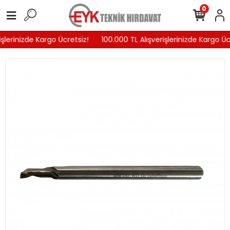
0
şlerinizde Kargo Ücretsiz!
100.000 TL Alışverişlerinizde Kargo Ücr