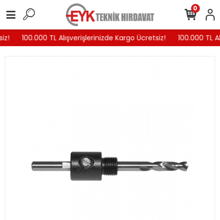
0
iz!
100.000 TL Alışverişlerinizde Kargo Ücretsiz!
100.000 TL Al