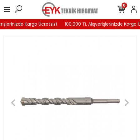
0
rişlerinizde Kargo Ücretsiz!
100.000 TL Alışverişlerinizde Kargo Ü