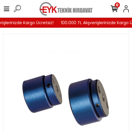
0
rişlerinizde Kargo Ücretsiz!
100.000 TL Alışverişlerinizde Kargo Ü