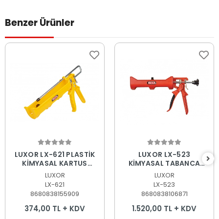
Benzer Ürünler
Sepete Ekle
Sepete Ekle
LUXOR LX-621 PLASTİK
LUXOR LX-523
KİMYASAL KARTUŞ
KİMYASAL TABANCA
TABANCASI 345ml.
410ml.
LUXOR
LUXOR
KALIN TİP
LX-621
LX-523
8680838155909
8680838106871
374,00 TL + KDV
1.520,00 TL + KDV