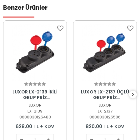
Benzer Ürünler
Sepete Ekle
Sepete Ekle
LUXOR LX-2139 İKİLİ
LUXOR LX-2137 ÜÇLÜ
GRUP PRİZ
GRUP PRİZ
MONO+TRİFAZE
2MONO+1TRİFAZE
LUXOR
LUXOR
LX-2139
LX-2137
8680838125483
8680838125506
628,00 TL + KDV
820,00 TL + KDV