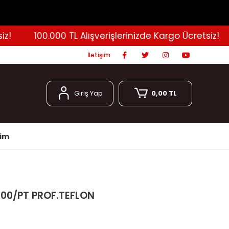
100.000 TL Alışverişlerinizde Kargo Ücretsiz!
İletişim
Giriş Yap
0,00 TL
şim
00/PT PROF.TEFLON