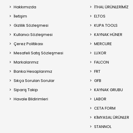
Hakkımızda
İTHAL ÜRÜNLERİMİZ
İletişim
ELTOS
Gizlilik Sözleşmesi
KUPA TOOLS
Kullanıcı Sözleşmesi
KAYNAK HÜNER
Çerez Politikası
MERCURE
Mesafeli Satış Sözleşmesi
LUXOR
Markalarımız
FALCON
Banka Hesaplarımız
FRT
Sıkça Sorulan Sorular
GFB
Sipariş Takip
KAYNAK GRUBU
Havale Bildirimleri
LABOR
CETA FORM
KİMYASAL ÜRÜNLER
STANNOL