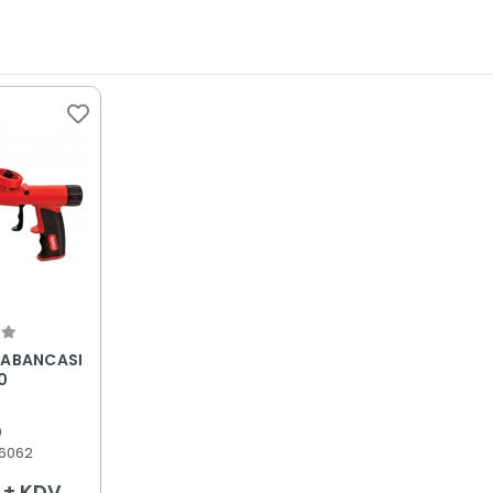
 Ekle
TABANCASI
0
R
0
6062
L + KDV