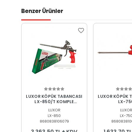
Benzer Ürünler
Sepete Ekle
Sepete
LUXOR KÖPÜK TABANCASI
LUXOR KÖPÜK 
LX-850/T KOMPLE
LX-75
TEFLONLU PRF
LUXOR
LUXO
LX-850
LX-75
8680838106079
868083810
3.363,50 TL + KDV
1.633,70 T