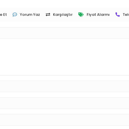
e Et
Yorum Yaz
Karşılaştır
Fiyat Alarmı
Tel