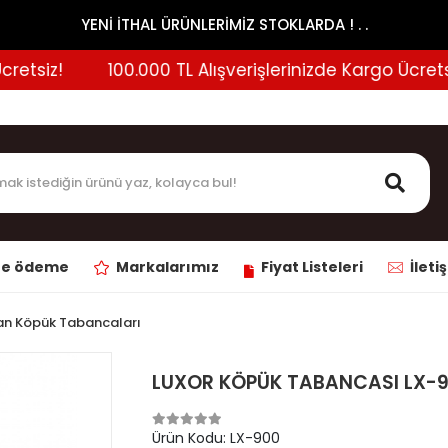
YENİ İTHAL ÜRÜNLERİMİZ STOKLARDA ! . .
tsiz!
100.000 TL Alışverişlerinizde Kargo Ücretsiz!
ne ödeme
Markalarımız
Fiyat Listeleri
İleti
tan Köpük Tabancaları
LUXOR KÖPÜK TABANCASI LX-9
Ürün Kodu:
LX-900