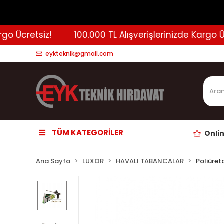
 Ücretsiz!
100.000 TL Alışverişlerinizde Kargo Ücre
eykteknik@gmail.com
TÜM KATEGORİLER
Onli
Ana Sayfa
LUXOR
HAVALI TABANCALAR
Poliüre