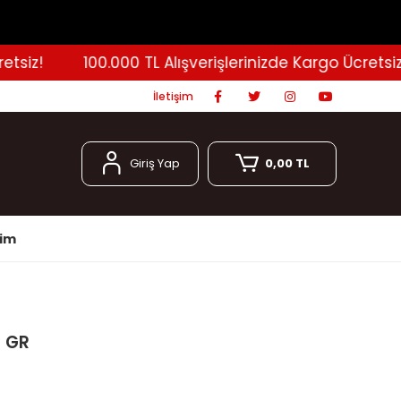
iz!
100.000 TL Alışverişlerinizde Kargo Ücretsiz!
İletişim
Giriş Yap
0,00 TL
şim
0 GR