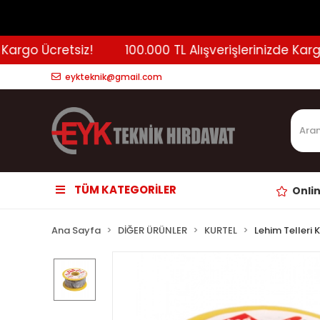
rgo Ücretsiz!
100.000 TL Alışverişlerinizde Kargo Ü
eykteknik@gmail.com
TÜM KATEGORİLER
Onli
Ana Sayfa
DİĞER ÜRÜNLER
KURTEL
Lehim Telleri 