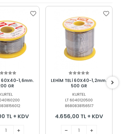
epete Ekle
Sepete Ekle
İ 60X40-1,6mm.
LEHİM TELİ 60X40-1,2mm.
LEHİ
200 GR
500 GR
KURTEL
KURTEL
6040160200
LT 6040120500
0838156012
8680838156517
00 TL + KDV
4.656,00 TL + KDV
1