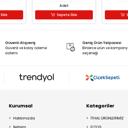
Adet
 Ekle
Sepete Ekle
Güvenli Alışveriş
Geniş Ürün Yelpazesi
Güvenli ve kolay ödeme
Binlerce ürün ve kampan
sistemi
seçeneği
Kurumsal
Kategoriler
Hakkımızda
İTHAL ÜRÜNLERİMİZ
İletişim
ELTOS