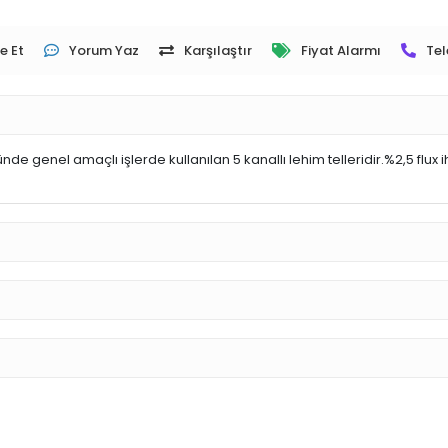
e Et
Yorum Yaz
Karşılaştır
Fiyat Alarmı
Tel
ünde genel amaçlı işlerde kullanılan 5 kanallı lehim telleridir.%2,5 flux 