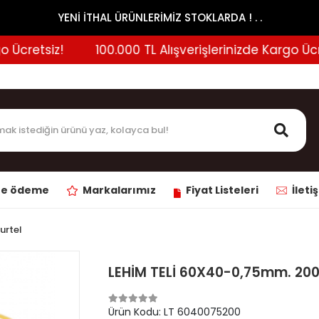
YENİ İTHAL ÜRÜNLERİMİZ STOKLARDA ! . .
cretsiz!
100.000 TL Alışverişlerinizde Kargo Ücrets
ne ödeme
Markalarımız
Fiyat Listeleri
İleti
Kurtel
LEHİM TELİ 60X40-0,75mm. 20
Ürün Kodu:
LT 6040075200