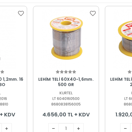
 Ekle
Sepete Ekle
S
 1,2mm. 16
LEHİM TELİ 60X40-1,6mm.
LEHİM TEL
RBO
500 GR
L
KURTEL
2016
LT 6040160500
LT 
8810
8680838156005
868
 + KDV
4.656,00 TL + KDV
1.920,