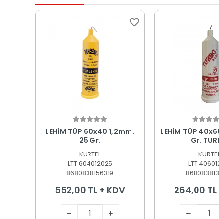
Sepete Ekle
Sepete
LEHİM TÜP 60x40 1,2mm.
LEHİM TÜP 40x60
25 Gr.
Gr. TU
KURTEL
KURTE
LTT 604012025
LTT 40601
8680838156319
868083813
552,00 TL + KDV
264,00 TL