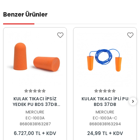
Benzer Ürünler
Sepete Ekle
Sepete Ekle
KULAK TIKACI İPSİZ
KULAK TIKACI İPLİ PU
YEDEK PU BDS 37DB
BDS 37DB
(1000 ADET)
MERCURE
MERCURE
EC-1003A
EC-1003A-C
8680838163287
8680838163294
6.727,00 TL + KDV
24,99 TL + KDV