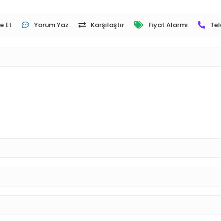
e Et
Yorum Yaz
Karşılaştır
Fiyat Alarmı
Tel