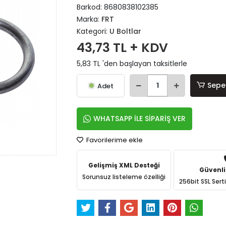
Barkod:
8680838102385
Marka:
FRT
Kategori:
U Boltlar
43,73 TL + KDV
5,83 TL 'den başlayan taksitlerle
Sepe
Adet
WHATSAPP İLE SİPARİŞ VER
Favorilerime ekle
Gelişmiş XML Desteği
Güvenli
Sorunsuz listeleme özelliği
256bit SSL Sert