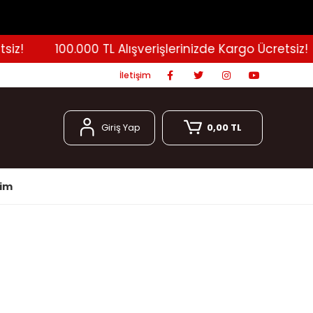
!
100.000 TL Alışverişlerinizde Kargo Ücretsiz!
İletişim
Giriş Yap
0,00 TL
şim