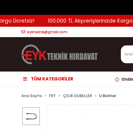
go Ücretsiz!
100.000 TL Alışverişlerinizde Kargo Ücr
eykteknik@gmail.com
TÜM KATEGORİLER
Onli
Ana Sayfa
FRT
ÇELİK DUBELLER
U Boltlar