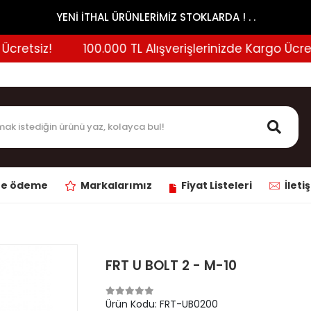
YENİ İTHAL ÜRÜNLERİMİZ STOKLARDA ! . .
etsiz!
100.000 TL Alışverişlerinizde Kargo Ücretsiz
ne ödeme
Markalarımız
Fiyat Listeleri
İleti
FRT U BOLT 2 - M-10
Ürün Kodu:
FRT-UB0200