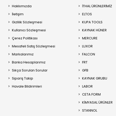
Hakkımızda
İTHAL ÜRÜNLERİMİZ
İletişim
ELTOS
Gizlilik Sözleşmesi
KUPA TOOLS
Kullanıcı Sözleşmesi
KAYNAK HÜNER
Çerez Politikası
MERCURE
Mesafeli Satış Sözleşmesi
LUXOR
Markalarımız
FALCON
Banka Hesaplarımız
FRT
Sıkça Sorulan Sorular
GFB
Sipariş Takip
KAYNAK GRUBU
Havale Bildirimleri
LABOR
CETA FORM
KİMYASAL ÜRÜNLER
STANNOL