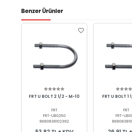
Benzer Ürünler
Sepete Ekle
Sepete
FRT U BOLT 2 1/2 - M-10
FRT
FRT
FRT-UB0250
FRT-UB0
8680838102392
868083810
53,82 TL + KDV
26,91 TL 