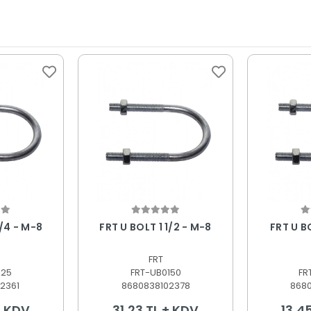
 Ekle
Sepete Ekle
S
FRT U BOLT 1 1/4 - M-8
FRT U BOLT 1 1/2 - M-8
FRT
125
FRT-UB0150
FR
2361
8680838102378
868
+ KDV
31,23 TL + KDV
13,4