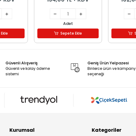
Adet
 Ekle
Sepete Ekle
Güvenli Alışveriş
Geniş Ürün Yelpazesi
Güvenli ve kolay ödeme
Binlerce ürün ve kampan
sistemi
seçeneği
Kurumsal
Kategoriler