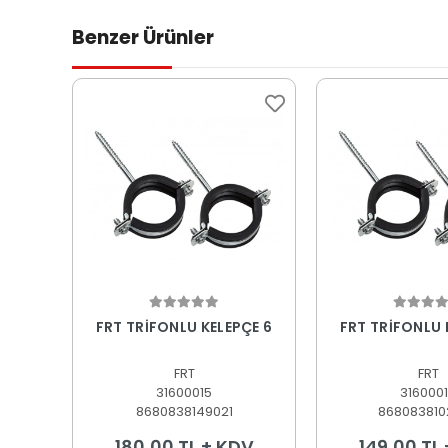
Benzer Ürünler
Sepete Ekle
Sepete
FRT TRİFONLU KELEPÇE 6
FRT TRİFONLU 
FRT
FRT
31600015
316000
8680838149021
868083810
180,00 TL + KDV
149,00 TL