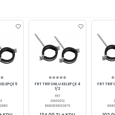
 Ekle
Sepete Ekle
S
KELEPÇE 5
FRT TRİFONLU KELEPÇE 4
FRT TRİF
1/2
FRT
13
31600012
2880
8680838102873
868
 + KDV
134,00 TL + KDV
102,0