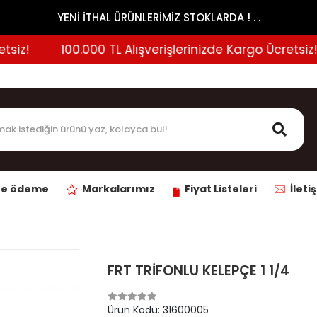
YENİ İTHAL ÜRÜNLERİMİZ STOKLARDA ! . .
z!
100.000 TL Alışverişlerinizde Kargo Ücretsiz!
ne ödeme
Markalarımız
Fiyat Listeleri
İleti
FRT TRİFONLU KELEPÇE 1 1/4
Ürün Kodu:
31600005