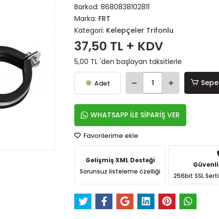
Barkod:
8680838102811
Marka:
FRT
Kategori:
Kelepçeler Trifonlu
37,50 TL + KDV
5,00 TL 'den başlayan taksitlerle
Sepe
Adet
WHATSAPP İLE SİPARİŞ VER
Favorilerime ekle
Gelişmiş XML Desteği
Güvenli
Sorunsuz listeleme özelliği
256bit SSL Sert