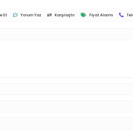
e Et
Yorum Yaz
Karşılaştır
Fiyat Alarmı
Tel