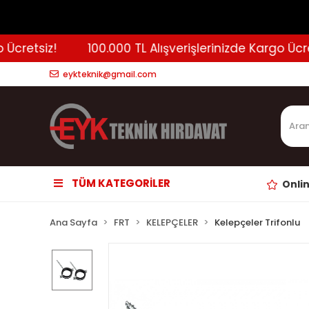
retsiz!
100.000 TL Alışverişlerinizde Kargo Ücretsi
eykteknik@gmail.com
TÜM KATEGORİLER
Onli
Ana Sayfa
FRT
KELEPÇELER
Kelepçeler Trifonlu