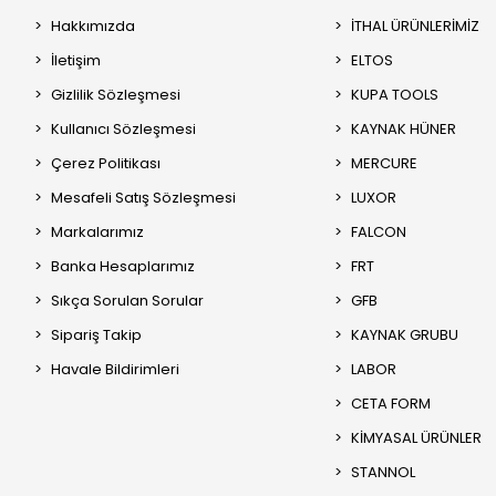
Hakkımızda
İTHAL ÜRÜNLERİMİZ
İletişim
ELTOS
Gizlilik Sözleşmesi
KUPA TOOLS
Kullanıcı Sözleşmesi
KAYNAK HÜNER
Çerez Politikası
MERCURE
Mesafeli Satış Sözleşmesi
LUXOR
Markalarımız
FALCON
Banka Hesaplarımız
FRT
Sıkça Sorulan Sorular
GFB
Sipariş Takip
KAYNAK GRUBU
Havale Bildirimleri
LABOR
CETA FORM
KİMYASAL ÜRÜNLER
STANNOL