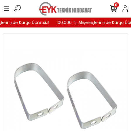
0
şlerinizde Kargo Ücretsiz!
100.000 TL Alışverişlerinizde Kargo Ücr