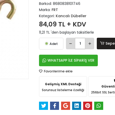
Barkod:
8680838101746
Marka:
FRT
Kategori:
Kancalı Dübeller
84,09 TL + KDV
11,21 TL 'den başlayan taksitlerle
Sepe
Adet
WHATSAPP İLE SİPARİŞ VER
Favorilerime ekle
Gelişmiş XML Desteği
Güvenli
Sorunsuz listeleme özelliği
256bit SSL Sert