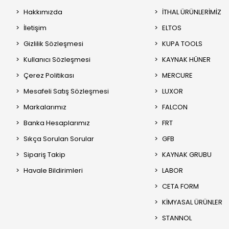
Hakkımızda
İTHAL ÜRÜNLERİMİZ
İletişim
ELTOS
Gizlilik Sözleşmesi
KUPA TOOLS
Kullanıcı Sözleşmesi
KAYNAK HÜNER
Çerez Politikası
MERCURE
Mesafeli Satış Sözleşmesi
LUXOR
Markalarımız
FALCON
Banka Hesaplarımız
FRT
Sıkça Sorulan Sorular
GFB
Sipariş Takip
KAYNAK GRUBU
Havale Bildirimleri
LABOR
CETA FORM
KİMYASAL ÜRÜNLER
STANNOL