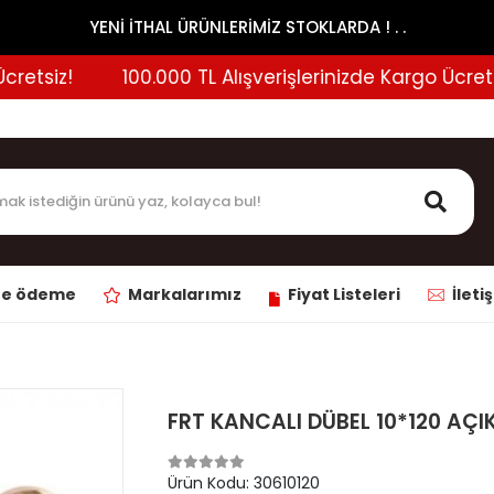
YENİ İTHAL ÜRÜNLERİMİZ STOKLARDA ! . .
tsiz!
100.000 TL Alışverişlerinizde Kargo Ücretsiz!
ne ödeme
Markalarımız
Fiyat Listeleri
İleti
FRT KANCALI DÜBEL 10*120 AÇIK
Ürün Kodu:
30610120