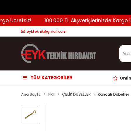
 Ücretsiz!
100.000 TL Alışverişlerinizde Kargo Ücre
eykteknik@gmail.com
TÜM KATEGORİLER
Onli
Ana Sayfa
FRT
ÇELİK DUBELLER
Kancalı Dübeller