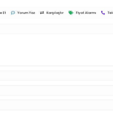
e Et
Yorum Yaz
Karşılaştır
Fiyat Alarmı
Tel