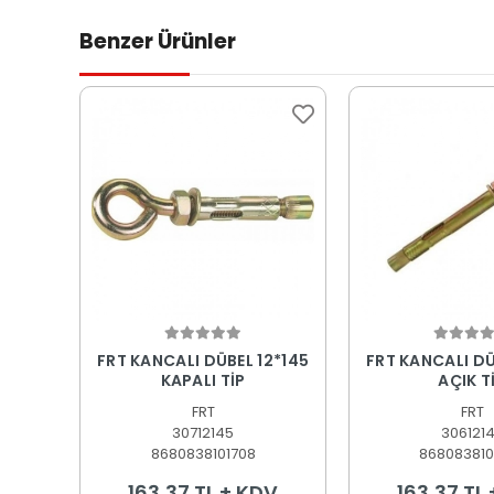
Benzer Ürünler
Sepete Ekle
Sepete
FRT KANCALI DÜBEL 12*145
FRT KANCALI DÜ
KAPALI TİP
AÇIK T
FRT
FRT
30712145
306121
8680838101708
868083810
163,37 TL + KDV
163,37 TL