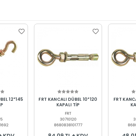
 Ekle
Sepete Ekle
S
BEL 12*145
FRT KANCALI DÜBEL 10*120
FRT KANCALI
İP
KAPALI TİP
KA
FRT
45
30710120
3
1692
8680838101777
868
 + KDV
84,09 TL + KDV
48,0