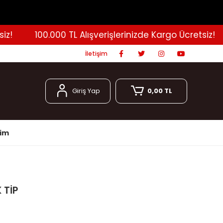
100.000 TL Alışverişlerinizde Kargo Ücretsiz!
İletişim
Giriş Yap
0,00 TL
şim
 TİP