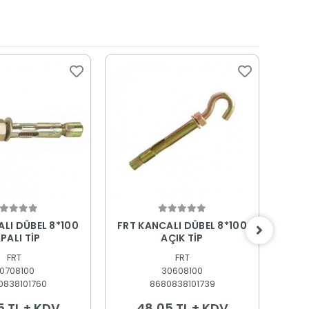
epete Ekle
Sepete Ekle
 DÜBEL 8*100
FRT KANCALI DÜBEL 8*100
FRT 
PALI TİP
AÇIK TİP
FRT
FRT
0708100
30608100
0838101760
8680838101739
5 TL + KDV
48,05 TL + KDV