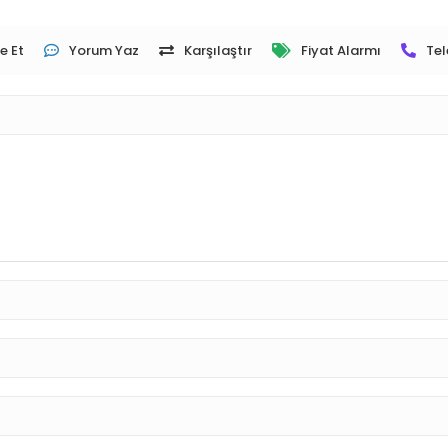
e Et
Yorum Yaz
Karşılaştır
Fiyat Alarmı
Tel