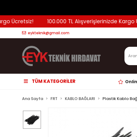
o Ücretsiz!
100.000 TL Alışverişlerinizde Kargo Ücr
eykteknik@gmail.com
TÜM KATEGORİLER
Onli
Ana Sayfa
FRT
KABLO BAĞLARI
Plastik Kablo Bağ