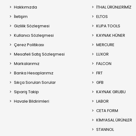
Hakkımızda
İTHAL ÜRÜNLERİMİZ
İletişim
ELTOS
Gizlilik Sözleşmesi
KUPA TOOLS
Kullanıcı Sözleşmesi
KAYNAK HÜNER
Çerez Politikası
MERCURE
Mesafeli Satış Sözleşmesi
LUXOR
Markalarımız
FALCON
Banka Hesaplarımız
FRT
Sıkça Sorulan Sorular
GFB
Sipariş Takip
KAYNAK GRUBU
Havale Bildirimleri
LABOR
CETA FORM
KİMYASAL ÜRÜNLER
STANNOL