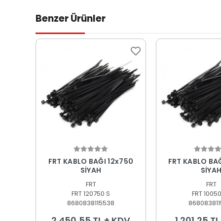
Benzer Ürünler
Sepete Ekle
Sepete
FRT KABLO BAĞI 12x750
FRT KABLO BA
SİYAH
SİYA
FRT
FRT
FRT 120750 S
FRT 10050
8680838115538
868083811
2.450,55 TL + KDV
1.201,25 T