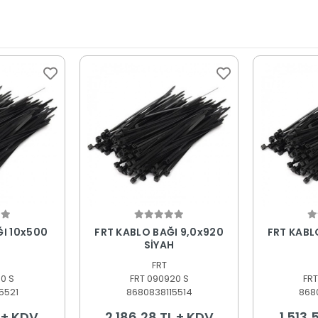
 Ekle
Sepete Ekle
S
ĞI 10x500
FRT KABLO BAĞI 9,0x920
FRT KABLO BAĞ
H
SİYAH
FRT
0 S
FRT 090920 S
FRT
5521
8680838115514
868
L + KDV
2.186,28 TL + KDV
1.513,