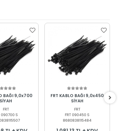
epete Ekle
Sepete Ekle
I 9,0x700
FRT KABLO BAĞI 9,0x450
FRT K
SİYAH
SİYAH
FRT
FRT
 090700 S
FRT 090450 S
0838115507
8680838115484
58 TL + KDV
1.081,13 TL + KDV
7