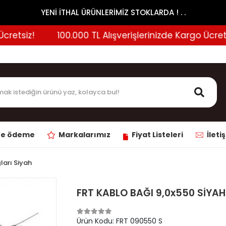
YENİ İTHAL ÜRÜNLERİMİZ STOKLARDA ! . .
etsiz!
100.000 TL Alışverişlerinizde Kargo Ücretsiz!
ne ödeme
Markalarımız
Fiyat Listeleri
İleti
ları Siyah
FRT KABLO BAĞI 9,0x550 SİYAH
Ürün Kodu:
FRT 090550 S