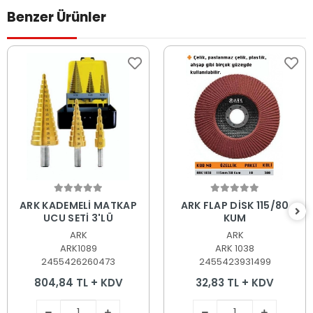
Benzer Ürünler
Sepete Ekle
Sepete Ekle
ARK KADEMELİ MATKAP
ARK FLAP DİSK 115/80
UCU SETİ 3'LÜ
KUM
ARK
ARK
ARK1089
ARK 1038
2455426260473
2455423931499
804,84 TL + KDV
32,83 TL + KDV