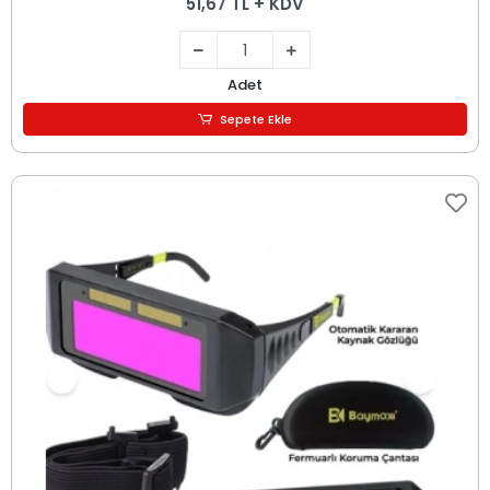
51,67 TL + KDV
Adet
Sepete Ekle