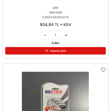
ARK
ARK1089
2455426260473
804,84 TL + KDV
Adet
Sepete Ekle