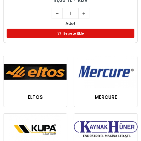
111,00 TL + KDV
Adet
Sepete Ekle
ELTOS
MERCURE