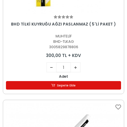
Sepete Ekle
BHD TİLKİ KUYRUĞU AĞZI PASLANMAZ ( 5'Lİ PAKET )
MUHTELİF
BHD-TLKAG
3005829878806
300,00 TL + KDV
Adet
Sepete Ekle