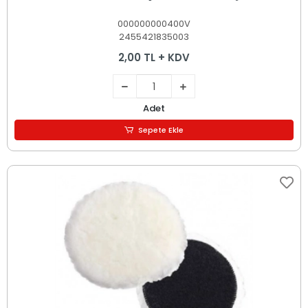
000000000400V
2455421835003
2,00 TL + KDV
Adet
Sepete Ekle