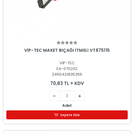
Sepete Ekle
VİP-TEC MAKET BIÇAĞI İTMELİ VT875115
VİP-TEC
EA-070202
2455421835355
70,83 TL + KDV
Adet
Sepete Ekle